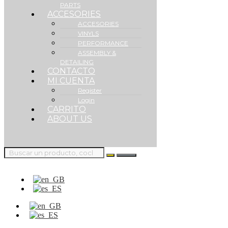
PARTS
ACCESORIES
ACCESORIES
VINYLS
PERFORMANCE
ASSEMBLY &
DETAILING
CONTACTO
MI CUENTA
Register
Login
CARRITO
ABOUT US