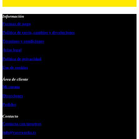
Información
Formas de pago
Política de envío, cambios y devoluciones
Términos y condiciones
Aviso legal
Política de privacidad
Uso de cookies
Área de cliente
Mi cuenta
Direcciones
Pedidos
Contacto
Contacta con nosotros
info@raveworks.es