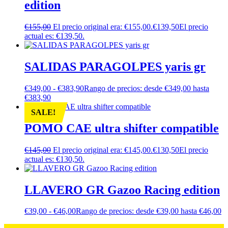
edition
€
155,00
El precio original era: €155,00.
€
139,50
El precio
actual es: €139,50.
SALIDAS PARAGOLPES yaris gr
€
349,00
-
€
383,90
Rango de precios: desde €349,00 hasta
€383,90
SALE!
POMO CAE ultra shifter compatible
€
145,00
El precio original era: €145,00.
€
130,50
El precio
actual es: €130,50.
LLAVERO GR Gazoo Racing edition
€
39,00
-
€
46,00
Rango de precios: desde €39,00 hasta €46,00