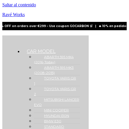
Saltar al contenido
Ravé Works
 OFF on orders over €299 – Use coupon
GOCARBON
🛒
|
🔥 10% en pedidos sup
CAR MODEL
ABARTH 595 MK4
(2016-Today)
ABARTH 595 MK3
(2008-2015)
TOYOTA YARIS GR
1
TOYOTA YARIS GR
2
MITSUBISHI LANCER
EVO
MINI COOPER
HYUNDAI I30N
BMW E30
STANDARD