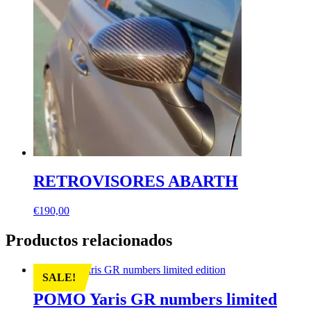
RETROVISORES ABARTH
€
190,00
Productos relacionados
SALE!
POMO Yaris GR numbers limited