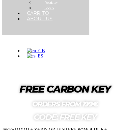
Register
Login
CARRITO
ABOUT US
FREE CARBON KEY
ORDERS FROM 199€
CODE: FREE KEY
Inicio
\
TOYOTA YARIS GR 1
\
INTERIOR
\
MOLDURA