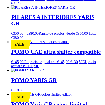
€212,75
PILARES A INTERIORES YARIS
GR
€
350,00
-
€
380,00
Rango de precios: desde €350,00 hasta
€380,00
SALE!
POMO CAE ultra shifter compatible
€
145,00
El precio original era: €145,00.
€
130,50
El precio
actual es: €130,50.
POMO YARIS GR
€
110,00
SALE!
POMO Yaris GR colors limited