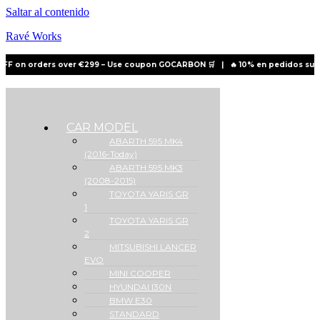
Saltar al contenido
Ravé Works
on orders over €299 – Use coupon
GOCARBON
🛒
|
🔥 10% en pedidos superio
CAR MODEL
ABARTH 595 MK4
(2016-Today)
ABARTH 595 MK3
(2008-2015)
TOYOTA YARIS GR
1
TOYOTA YARIS GR
2
MITSUBISHI LANCER
EVO
MINI COOPER
HYUNDAI I30N
BMW E30
STANDARD