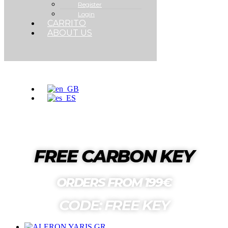
Register
Login
CARRITO
ABOUT US
FREE CARBON KEY
ORDERS FROM 199€
CODE: FREE KEY