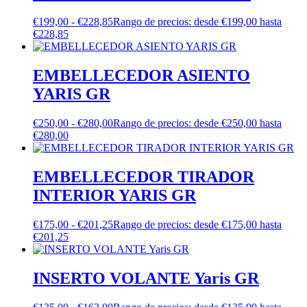
€
199,00
-
€
228,85
Rango de precios: desde €199,00 hasta
€228,85
EMBELLECEDOR ASIENTO
YARIS GR
€
250,00
-
€
280,00
Rango de precios: desde €250,00 hasta
€280,00
EMBELLECEDOR TIRADOR
INTERIOR YARIS GR
€
175,00
-
€
201,25
Rango de precios: desde €175,00 hasta
€201,25
INSERTO VOLANTE Yaris GR