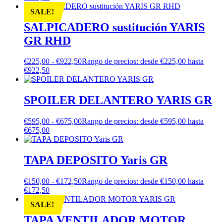
SALE!
SALPICADERO sustitución YARIS
GR RHD
€
225,00
-
€
922,50
Rango de precios: desde €225,00 hasta
€922,50
SPOILER DELANTERO YARIS GR
€
595,00
-
€
675,00
Rango de precios: desde €595,00 hasta
€675,00
TAPA DEPOSITO Yaris GR
€
150,00
-
€
172,50
Rango de precios: desde €150,00 hasta
€172,50
SALE!
TAPA VENTILADOR MOTOR