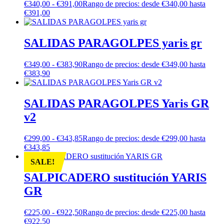
€
340,00
-
€
391,00
Rango de precios: desde €340,00 hasta
€391,00
SALIDAS PARAGOLPES yaris gr
€
349,00
-
€
383,90
Rango de precios: desde €349,00 hasta
€383,90
SALIDAS PARAGOLPES Yaris GR
v2
€
299,00
-
€
343,85
Rango de precios: desde €299,00 hasta
€343,85
SALE!
SALPICADERO sustitución YARIS
GR
€
225,00
-
€
922,50
Rango de precios: desde €225,00 hasta
€922,50