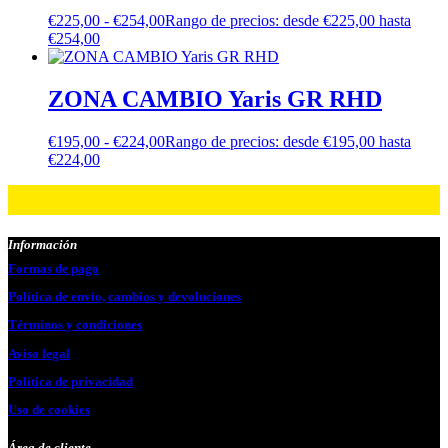
€
225,00
-
€
254,00
Rango de precios: desde €225,00 hasta
€254,00
ZONA CAMBIO Yaris GR RHD
€
195,00
-
€
224,00
Rango de precios: desde €195,00 hasta
€224,00
Información
Formas de pago
Política de envío, cambios y devoluciones
Términos y condiciones
Aviso legal
Política de privacidad
Uso de cookies
Área de cliente