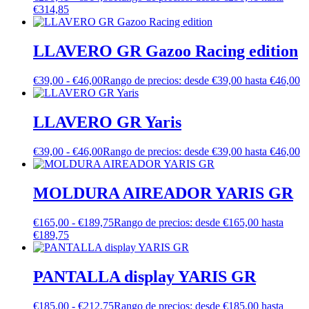
€314,85
LLAVERO GR Gazoo Racing edition
€
39,00
-
€
46,00
Rango de precios: desde €39,00 hasta €46,00
LLAVERO GR Yaris
€
39,00
-
€
46,00
Rango de precios: desde €39,00 hasta €46,00
MOLDURA AIREADOR YARIS GR
€
165,00
-
€
189,75
Rango de precios: desde €165,00 hasta
€189,75
PANTALLA display YARIS GR
€
185,00
-
€
212,75
Rango de precios: desde €185,00 hasta