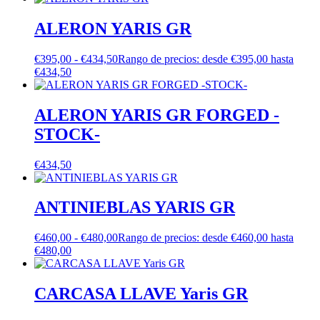
ALERON YARIS GR
€
395,00
-
€
434,50
Rango de precios: desde €395,00 hasta
€434,50
ALERON YARIS GR FORGED -
STOCK-
€
434,50
ANTINIEBLAS YARIS GR
€
460,00
-
€
480,00
Rango de precios: desde €460,00 hasta
€480,00
CARCASA LLAVE Yaris GR