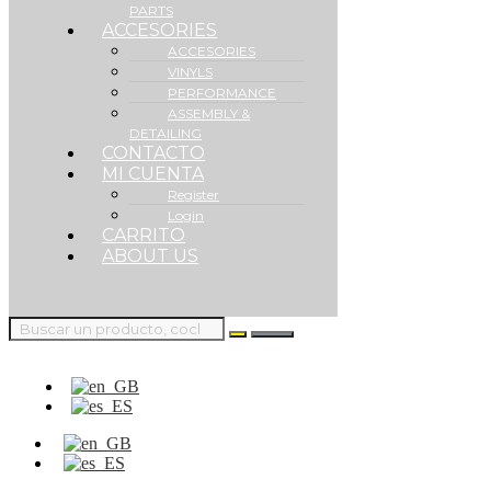
PARTS
ACCESORIES
ACCESORIES
VINYLS
PERFORMANCE
ASSEMBLY &
DETAILING
CONTACTO
MI CUENTA
Register
Login
CARRITO
ABOUT US