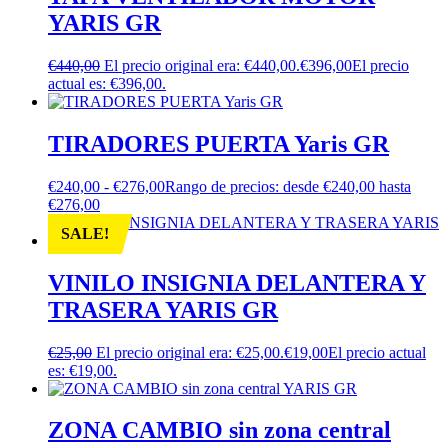
YARIS GR
€
440,00
El precio original era: €440,00.
€
396,00
El precio
actual es: €396,00.
TIRADORES PUERTA Yaris GR
€
240,00
-
€
276,00
Rango de precios: desde €240,00 hasta
€276,00
SALE!
VINILO INSIGNIA DELANTERA Y
TRASERA YARIS GR
€
25,00
El precio original era: €25,00.
€
19,00
El precio actual
es: €19,00.
ZONA CAMBIO sin zona central